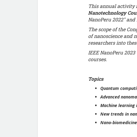
This annual activity 
Nanotechnology Cou
NanoPeru 2022" and i
The scope of the Cong
of nanoscience and n
researchers into thes
IEEE NanoPeru 2023 wi
courses.
Topics
Quantum computi
Advanced nanomat
Machine learning 
New trends in nan
Nano-biomedicine