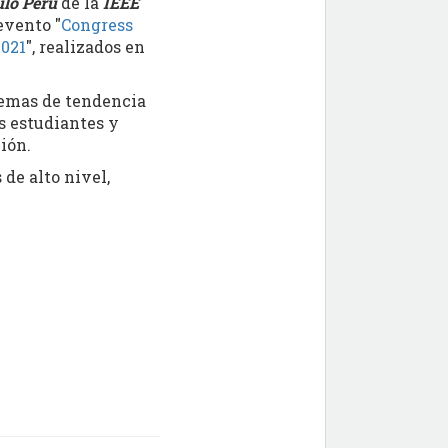
ulo Perú
de la
IEEE
evento "
Congress
021
", realizados en
 temas de tendencia
s estudiantes y
ión.
de alto nivel,