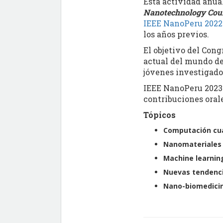
Esta actividad anua
Nanotechnology Cou
IEEE NanoPeru 2022
los años previos.
El objetivo del Cong
actual del mundo de
jóvenes investigador
IEEE NanoPeru 2023 e
contribuciones oral
Tópicos
Computación cu
Nanomateriales
Machine learnin
Nuevas tendenci
Nano-biomedici