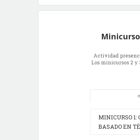
Minicursos
Actividad presenci
Los minicursos 2 y 
m
MINICURSO 1:
BASADO EN T