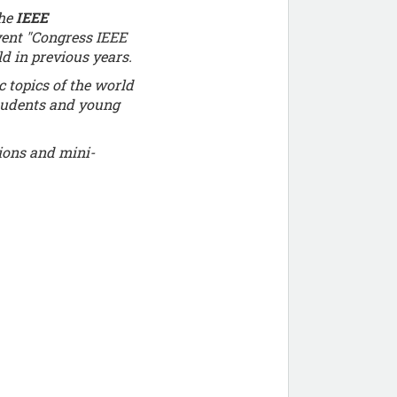
the
IEEE
event "Congress IEEE
d in previous years.
c topics of the world
students and young
tions and mini-